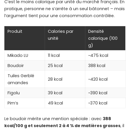
C’est le moins calorique par unité du marché français. En
pratique, personne ne s’arrête à un seul bâtonnet – mais
l’argument tient pour une consommation contrôlée.
Produit
Calories par
Densité
unité
calorique (100
g)
Mikado LU
11 kcal
~475 kcal
Boudoir
25 kcal
388 kcal
Tuiles Gerblé
28 kcal
~420 kcal
amandes
Figolu
39 kcal
~390 kcal
Pim’s
49 kcal
~370 kcal
Le boudoir mérite une mention spéciale : avec
388
kcal/100 g et seulement 2 à 4 % de matières grasses
, il