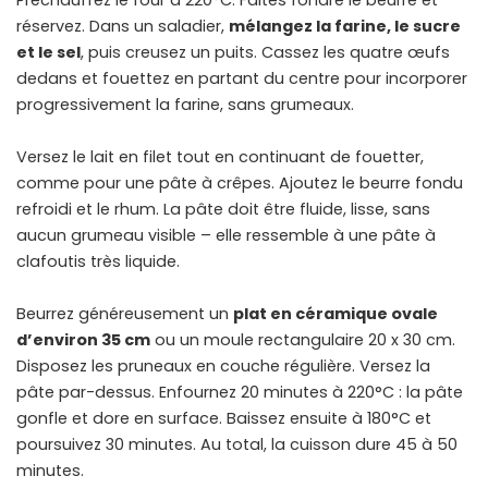
Préchauffez le four à 220°C. Faites fondre le beurre et
réservez. Dans un saladier,
mélangez la farine, le sucre
et le sel
, puis creusez un puits. Cassez les quatre œufs
dedans et fouettez en partant du centre pour incorporer
progressivement la farine, sans grumeaux.
Versez le lait en filet tout en continuant de fouetter,
comme pour une pâte à crêpes. Ajoutez le beurre fondu
refroidi et le rhum. La pâte doit être fluide, lisse, sans
aucun grumeau visible – elle ressemble à une pâte à
clafoutis très liquide.
Beurrez généreusement un
plat en céramique ovale
d’environ 35 cm
ou un moule rectangulaire 20 x 30 cm.
Disposez les pruneaux en couche régulière. Versez la
pâte par-dessus. Enfournez 20 minutes à 220°C : la pâte
gonfle et dore en surface. Baissez ensuite à 180°C et
poursuivez 30 minutes. Au total, la cuisson dure 45 à 50
minutes.