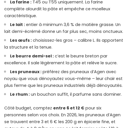
La farine :
T45 ou T55 uniquement. La farine
complète alourdit la pâte et empêche ce moelleux
caractéristique.
Le lait :
entier à minimum 3,6 % de matière grasse. Un
lait demi-écrémé donne un far plus sec, moins onctueux.
Les œufs :
choisissez-les gros – calibre L. Ils apportent
la structure et la tenue.
Le beurre demi-sel :
c’est le beurre breton par
excellence. Il sale légèrement la pâte et relève le sucre.
Les pruneaux :
préférez des pruneaux d’Agen avec
noyau que vous dénoyautez vous-même – leur chair est
plus ferme que les pruneaux industriels déjà dénoyautés.
Le rhum :
un bouchon suffit, il parfume sans dominer.
Côté budget, comptez
entre 6 et 12 €
pour six
personnes selon vos choix. En 2026, les pruneaux d’Agen
se trouvent entre 3 et 6 € les 200 g en épicerie fine, et