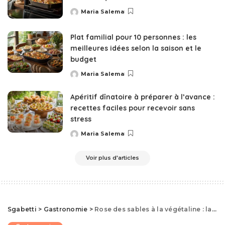
Maria Salema
Posted
by
Plat familial pour 10 personnes : les
meilleures idées selon la saison et le
budget
Maria Salema
Posted
by
Apéritif dînatoire à préparer à l’avance :
recettes faciles pour recevoir sans
stress
Maria Salema
Posted
by
Voir plus d'articles
Sgabetti
>
Gastronomie
>
Rose des sables à la végétaline : la recette inratable et ses secrets de texture