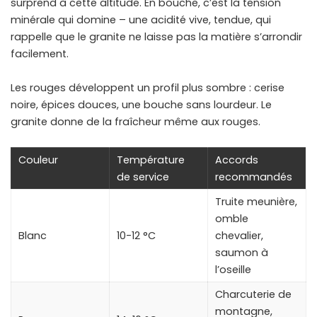
surprend à cette altitude. En bouche, c’est la tension
minérale qui domine – une acidité vive, tendue, qui
rappelle que le granite ne laisse pas la matière s’arrondir
facilement.
Les rouges développent un profil plus sombre : cerise
noire, épices douces, une bouche sans lourdeur. Le
granite donne de la fraîcheur même aux rouges.
Couleur
Température
Accords
de service
recommandés
Truite meunière,
omble
Blanc
10-12 °C
chevalier,
saumon à
l’oseille
Charcuterie de
montagne,