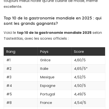
toujours mieux notée qu’une cuisine de mode, même
excellente.
Top 10 de la gastronomie mondiale en 2025 : qui
sont les grands gagnants?
Voici le
top 10 de la gastronomie mondiale 2025
selon
TasteAtlas, avec les scores officiels :
Rang
Pays
Score
#1
Grèce
4,60/5
#2
Italie
4,65/5*
#3
Mexique
4,52/5
#4
Espagne
4,50/5
#5
Portugal
4,49/5
#8
France
4,54/5