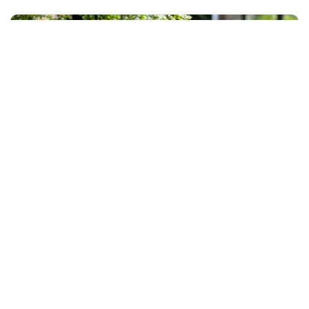
Un brunch qui existe depuis 2004 et qui attire encore
6
000 personnes sur un week-end
– c’est suffisamment
rare pour mériter qu’on s’y attarde. Le Brunch Bazar joue
sur deux tableaux à la fois : un restaurant permanent